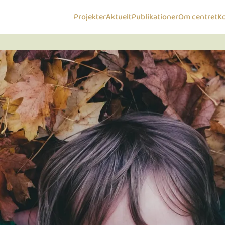
Projekter
Aktuelt
Publikationer
Om centret
K