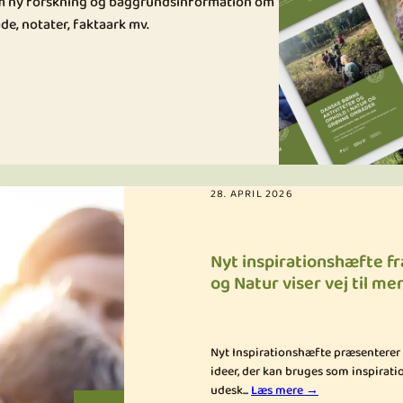
om ny forskning og baggrundsinformation om
de, notater, faktaark mv.
28. APRIL 2026
Nyt inspirationshæfte fr
og Natur viser vej til m
Nyt Inspirationshæfte præsenterer
ideer, der kan bruges som inspiratio
udesk...
Læs mere →