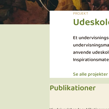
PROJEKT
Udeskol
Et undervisning
undervisningsmat
anvende udeskole
Inspirationsmateri
Se alle projekte
Publikationer