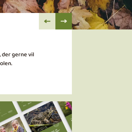
 der gerne vil
olen.