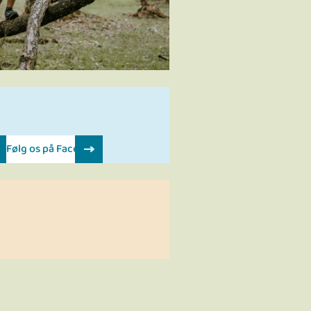
In
Følg os på Facebook