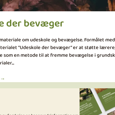
e der bevæger
smateriale om udeskole og bevægelse. Formålet med
erialet ”Udeskole der bevæger” er at støtte lærere,
 som en metode til at fremme bevægelse i grundsk
aler...
r →